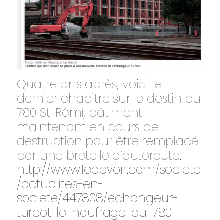
Quatre ans après, voici le
dernier chapitre sur le destin du
780 St-Rémi, bâtiment
maintenant en cours de
destruction pour être remplacé
par une bretelle d’autoroute.
http://www.ledevoir.com/societe
/actualites-en-
societe/447808/echangeur-
turcot-le-naufrage-du-780-