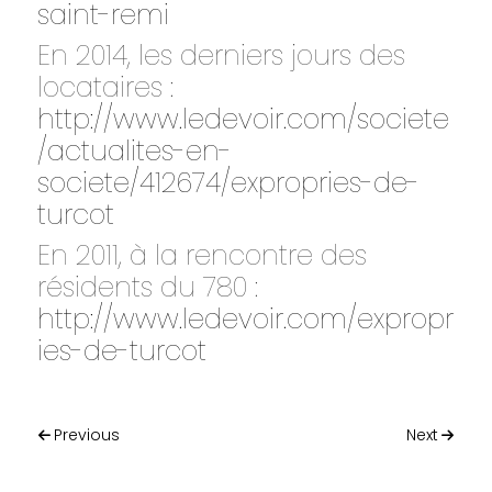
saint-remi
En 2014, les derniers jours des
locataires :
http://www.ledevoir.com/societe
/actualites-en-
societe/412674/expropries-de-
turcot
En 2011, à la rencontre des
résidents du 780 :
http://www.ledevoir.com/expropr
ies-de-turcot
Post navigation
Previous
Next