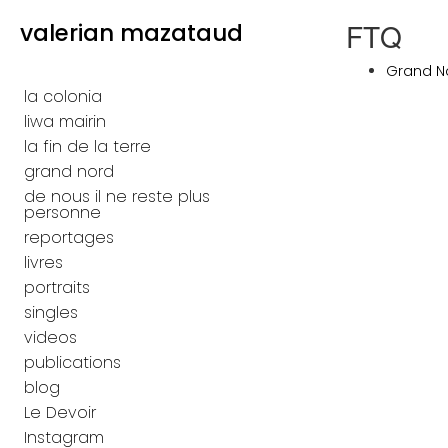
Skip to content
FTQ
valerian mazataud
Primary
Grand No
la colonia
liwa mairin
la fin de la terre
grand nord
de nous il ne reste plus
personne
reportages
livres
portraits
singles
videos
publications
blog
Le Devoir
Instagram