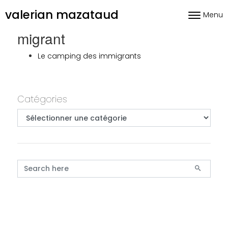
Skip to content
valerian mazataud
Menu
Toggle nav
migrant
Le camping des immigrants
Primary
Catégories
Catégories
Search for: