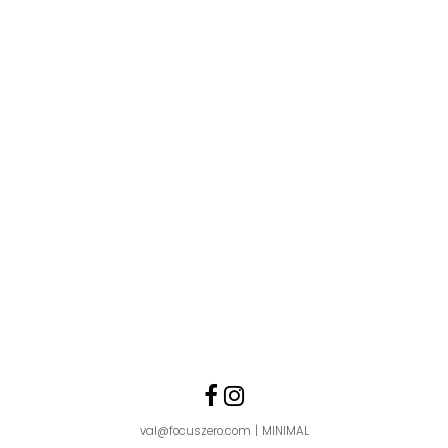
Follow us
Like us on Faceboo
Follow us on Ins
val@focuszero.com
MINIMAL