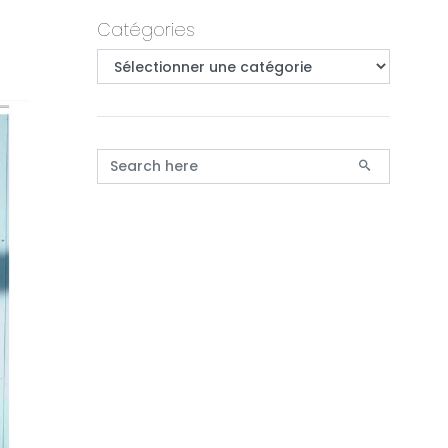
Primary
Catégories
Catégories
Search for: