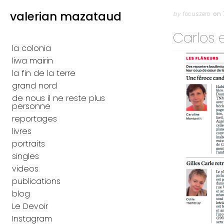
Skip to content
valerian mazataud
Author
Posted
on
by
focuszero
on 7
Primary
Carlos 
la colonia
liwa mairin
la fin de la terre
grand nord
de nous il ne reste plus
personne
reportages
livres
portraits
singles
videos
publications
blog
Le Devoir
Instagram