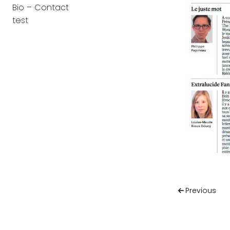
Bio – Contact
test
Post na
Previous