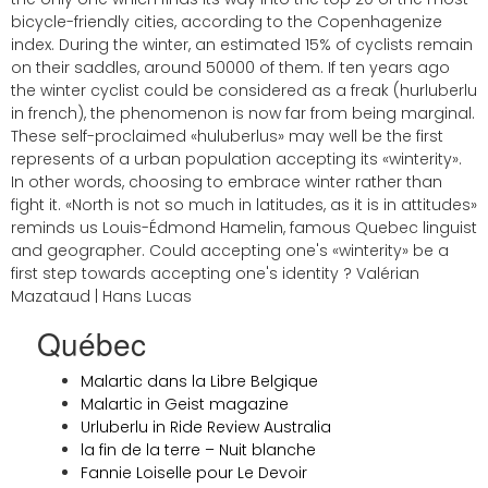
bicycle-friendly cities, according to the Copenhagenize
index. During the winter, an estimated 15% of cyclists remain
on their saddles, around 50000 of them. If ten years ago
the winter cyclist could be considered as a freak (hurluberlu
in french), the phenomenon is now far from being marginal.
These self-proclaimed «huluberlus» may well be the first
represents of a urban population accepting its «winterity».
In other words, choosing to embrace winter rather than
fight it. «North is not so much in latitudes, as it is in attitudes»
reminds us Louis-Édmond Hamelin, famous Quebec linguist
and geographer. Could accepting one's «winterity» be a
first step towards accepting one's identity ? Valérian
Mazataud | Hans Lucas
Québec
Malartic dans la Libre Belgique
Malartic in Geist magazine
Urluberlu in Ride Review Australia
la fin de la terre – Nuit blanche
Fannie Loiselle pour Le Devoir