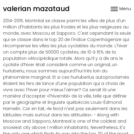
Skip to content
valerian mazataud
Menu
Toggle nav
2014-2015. Montréal se classe parmi les villes de plus d'un
million d'habitants les plus froides et les plus neigeuses au
monde, avec Moscou et Sapporo. C'est cependant la seule
qui se classe dans le top 20 de l'indice Copenhagenize qui
récompense les villes les plus cyclables du monde. L'hiver
on compte plus de 50000 cyclistes, de 10 à 15% de la
population vélocipédique totale. Alors qu’il y a dix ans le
cycliste d’hiver était considéré comme un original, un
hurluberlu, nous sommes aujourd'hui très loin du
phénomène marginal. Et si ces hurluberlus autoproclamés
étaient les fers de lance d'une population qui a choisi de
vivre avec l'hiver pour mieux l'aimer? Ce serait là une
manière d'accepter «l'hivernité» de la ville, telle que définie
par le géographe et linguiste québécois Louis-Édmond
Hamelin. Car en fait, «le Nord n'est pas seulement dans les
latitudes mais surtout dans les attitudes». - Along with
Moscow and Sapporo, Montreal is one of the coldest and
snowiest city above 1 million inhabitants. Nevertheless, it's
the only one which finds its way into the top 20 of the most