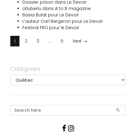
Dossier prison dans Le Devoir
Urluberlu dans A to B magazine
Basia Bulat pour Le Devoir
L’auteur Carl Bergeron pour Le Devoir
Festival FRO pour le Devoir
Posts Navigation
1
2
3
…
5
Next →
Primary
Catégories
Catégories
Search for:
Follow us
Like us on Faceboo
Follow us on Ins