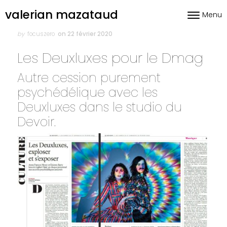
Skip to content
valerian mazataud
Menu
Toggle nav
Author
Posted
on
by
focuszero
on 22 février 2020
Les Deuxluxes pour le Dmag
Autre cession purement
psychédélique avec les
Deuxluxes dans le studio du
Devoir.