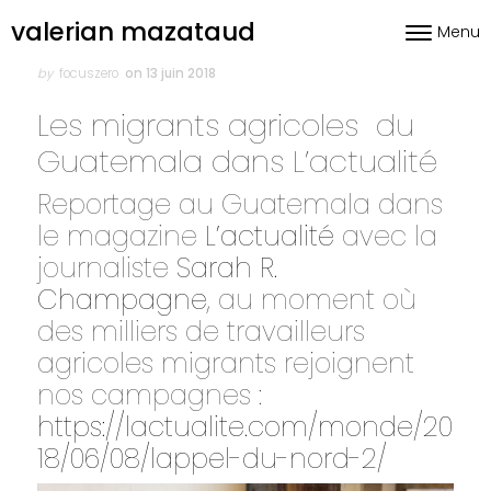
Skip to content
valerian mazataud
Menu
Toggle nav
Author
Posted
on
by
focuszero
on 13 juin 2018
Les migrants agricoles du
Guatemala dans L’actualité
Reportage au Guatemala dans
le magazine
L’actualité
avec la
journaliste
Sarah R.
Champagne
, au moment où
des milliers de travailleurs
agricoles migrants rejoignent
nos campagnes :
https://lactualite.com/monde/20
18/06/08/lappel-du-nord-2/