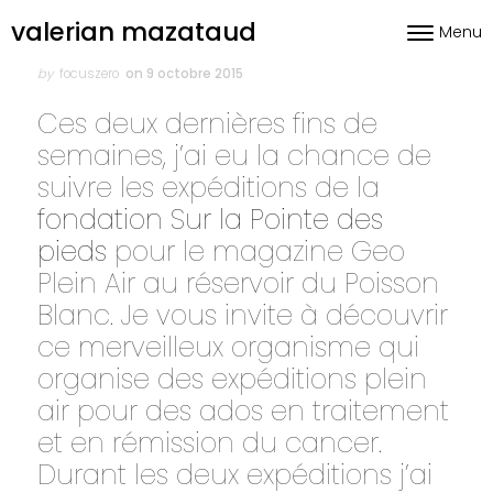
Skip to content
valerian mazataud
Menu
Toggle nav
Author
Posted
on
by
focuszero
on 9 octobre 2015
Ces deux dernières fins de
semaines, j’ai eu la chance de
suivre les expéditions de la
fondation Sur la Pointe des
pieds
pour le magazine Geo
Plein Air au réservoir du Poisson
Blanc. Je vous invite à découvrir
ce merveilleux organisme qui
organise des expéditions plein
air pour des ados en traitement
et en rémission du cancer.
Durant les deux expéditions j’ai