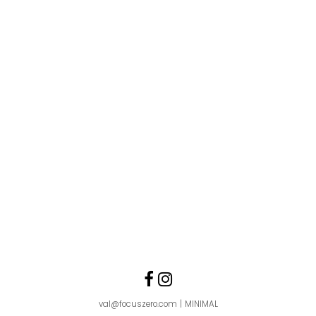
Follow us
Like us on Faceboo
Follow us on Ins
val@focuszero.com
MINIMAL