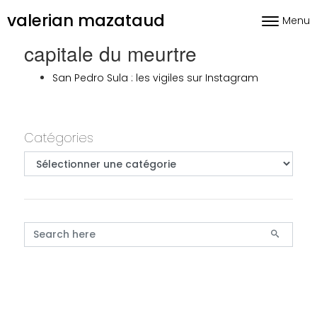
Skip to content
valerian mazataud
Menu
Toggle nav
capitale du meurtre
San Pedro Sula : les vigiles sur Instagram
Primary
Catégories
Catégories
Search for: