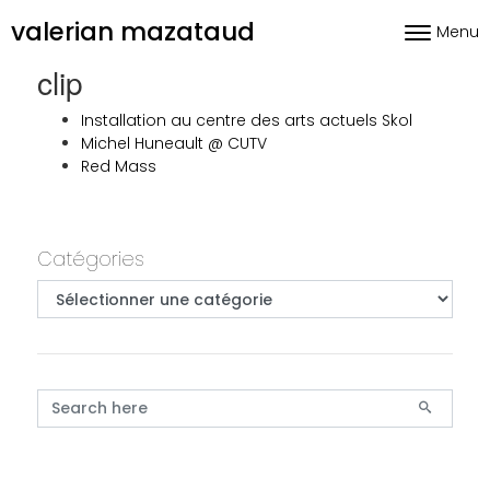
Skip to content
valerian mazataud
Menu
Toggle nav
clip
Installation au centre des arts actuels Skol
Michel Huneault @ CUTV
Red Mass
Primary
Catégories
Catégories
Search for: