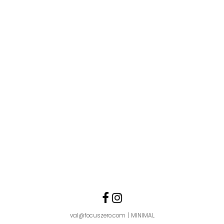
Follow us
Like us on Faceboo
Follow us on Ins
val@focuszero.com
MINIMAL