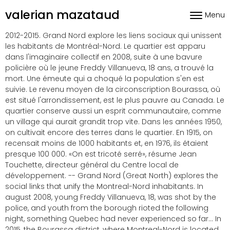
Skip to content
valerian mazataud
Menu
Toggle nav
2012-2015. Grand Nord explore les liens sociaux qui unissent
les habitants de Montréal-Nord. Le quartier est apparu
dans l'imaginaire collectif en 2008, suite à une bavure
policière où le jeune Freddy Villanueva, 18 ans, a trouvé la
mort. Une émeute qui a choqué la population s'en est
suivie. Le revenu moyen de la circonscription Bourassa, où
est situé l'arrondissement, est le plus pauvre au Canada. Le
quartier conserve aussi un esprit communautaire, comme
un village qui aurait grandit trop vite. Dans les années 1950,
on cultivait encore des terres dans le quartier. En 1915, on
recensait moins de 1000 habitants et, en 1976, ils étaient
presque 100 000. «On est tricoté serré», résume Jean
Touchette, directeur général du Centre local de
développement. -- Grand Nord (Great North) explores the
social links that unify the Montreal-Nord inhabitants. In
august 2008, young Freddy Villanueva, 18, was shot by the
police, and youth from the borough rioted the following
night, something Quebec had never experienced so far… In
2015, the Bourassa district, where Montreal-Nord is located,