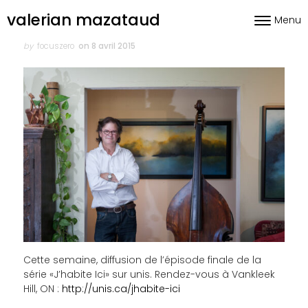
Skip to content
valerian mazataud
Menu
Toggle nav
Author
Posted
on
by
focuszero
on 8 avril 2015
Cette semaine, diffusion de l’épisode finale de la
série «J’habite Ici» sur unis. Rendez-vous à Vankleek
Hill, ON :
http://unis.ca/jhabite-ici