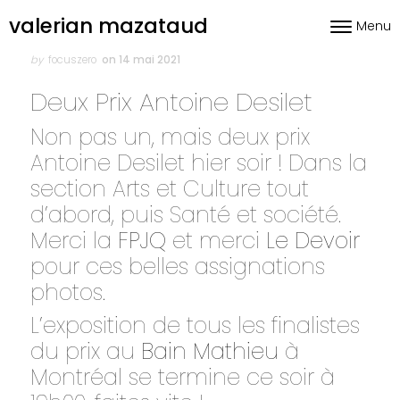
Skip to content
valerian mazataud
Menu
Toggle nav
Author
Posted
on
by
focuszero
on 14 mai 2021
Deux Prix Antoine Desilet
Non pas un, mais deux prix
Antoine Desilet hier soir ! Dans la
section Arts et Culture tout
d’abord, puis Santé et société.
Merci la
FPJQ
et merci
Le Devoir
pour ces belles assignations
photos.
L’exposition de tous les finalistes
du prix au
Bain Mathieu
à
Montréal se termine ce soir à