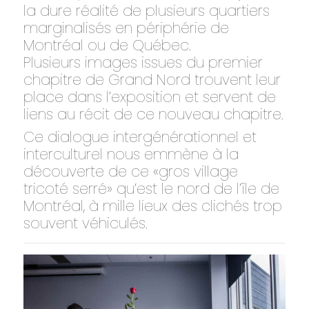
la dure réalité de plusieurs quartiers
marginalisés en périphérie de
Montréal ou de Québec.
Plusieurs images issues du premier
chapitre de Grand Nord trouvent leur
place dans l’exposition et servent de
liens au récit de ce nouveau chapitre.
Ce dialogue intergénérationnel et
interculturel nous emmène à la
découverte de ce «gros village
tricoté serré» qu’est le nord de l’île de
Montréal, à mille lieux des clichés trop
souvent véhiculés.