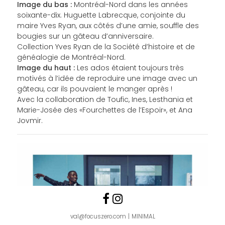
Image du bas :
Montréal-Nord dans les années
soixante-dix. Huguette Labrecque, conjointe du
maire Yves Ryan, aux côtés d’une amie, souffle des
bougies sur un gâteau d’anniversaire.
Collection Yves Ryan de la Société d’histoire et de
généalogie de Montréal-Nord.
Image du haut :
Les ados étaient toujours très
motivés à l’idée de reproduire une image avec un
gâteau, car ils pouvaient le manger après !
Avec la collaboration de Toufic, Ines, Lesthania et
Marie-Josée des «Fourchettes de l’Espoir», et Ana
Jovmir.
Follow us
Like us on Faceboo
Follow us on Ins
val@focuszero.com
MINIMAL