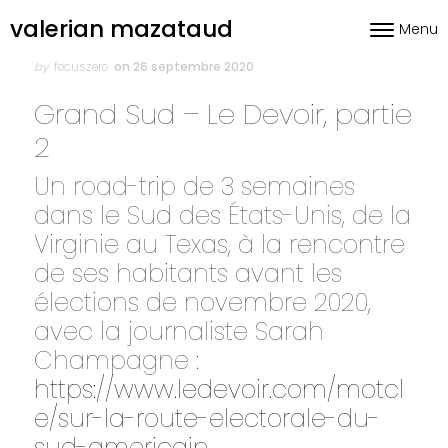
Skip to content
valerian mazataud
Menu
Toggle nav
Author
Posted
on
by
focuszero
on 26 septembre 2020
Grand Sud – Le Devoir, partie
2
Un road-trip de 3 semaines
dans le Sud des États-Unis, de la
Virginie au Texas, à la rencontre
de ses habitants avant les
élections de novembre 2020,
avec la journaliste Sarah
Champagne :
https://www.ledevoir.com/motcl
e/sur-la-route-electorale-du-
sud-americain