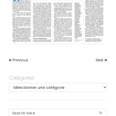
Post navigation
Previous
Next
Primary
Catégories
Catégories
Search for: