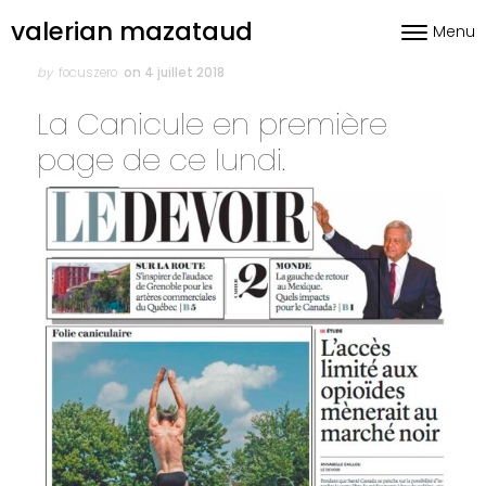
Skip to content
valerian mazataud
Menu
Toggle nav
Author
Posted
on
by
focuszero
on 4 juillet 2018
La Canicule en première
page de ce lundi.