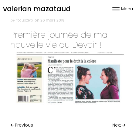
Skip to content
valerian mazataud
Menu
Toggle nav
Author
Posted
on
by
focuszero
on 26 mars 2018
Première journée de ma
nouvelle vie au Devoir !
Post navigation
Previous
Next