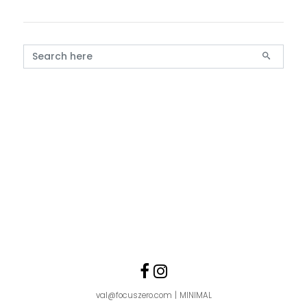
Search for:
Follow us
Like us on Faceboo
Follow us on Ins
val@focuszero.com
MINIMAL