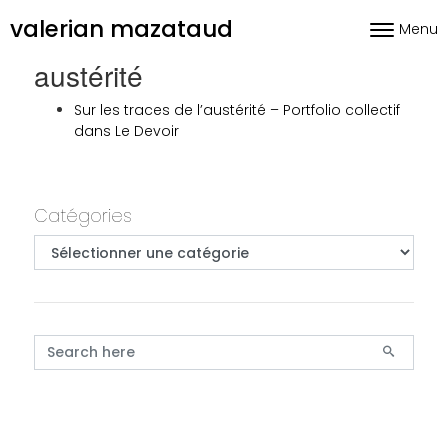
Skip to content
valerian mazataud
Menu
Toggle nav
austérité
Sur les traces de l’austérité – Portfolio collectif
dans Le Devoir
Primary
Catégories
Catégories
Search for: