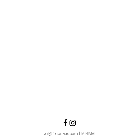
Follow us
Like us on Faceboo
Follow us on Ins
val@focuszero.com
MINIMAL