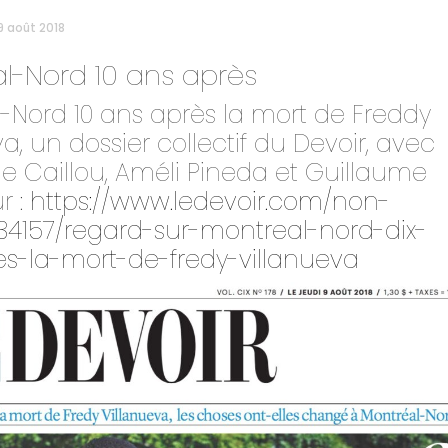
9 août 2018
l-Nord 10 ans après
-Nord 10 ans après la mort de Freddy
a, un dossier collectif du Devoir, avec
e Caillou, Améli Pineda et Guillaume
r :
https://www.ledevoir.com/non-
34157/regard-sur-montreal-nord-dix-
s-la-mort-de-fredy-villanueva