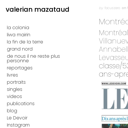
Skip to content
valerian mazataud
Author
Posted
on
by
focuszero
on 
Primary
Montréa
la colonia
Montréal
liwa mairin
Villanuev
la fin de la terre
Annabell
grand nord
Levasseu
de nous il ne reste plus
personne
classe/5
reportages
ans-apre
livres
portraits
singles
videos
publications
blog
Le Devoir
Instagram