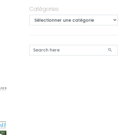
Primary
Catégories
Catégories
Search for: