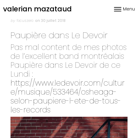
Skip to content
valerian mazataud
Menu
Toggle nav
Author
Posted
on
by
focuszero
on 30 juillet 2018
Paupière dans Le Devoir
Pas mal content de mes photos
de l’excellent band montréalais
Paupière
dans Le Devoir de ce
Lundi :
https://www.ledevoir.com/cultur
e/musique/533464/osheaga-
selon-paupiere-l-ete-de-tous-
les-records