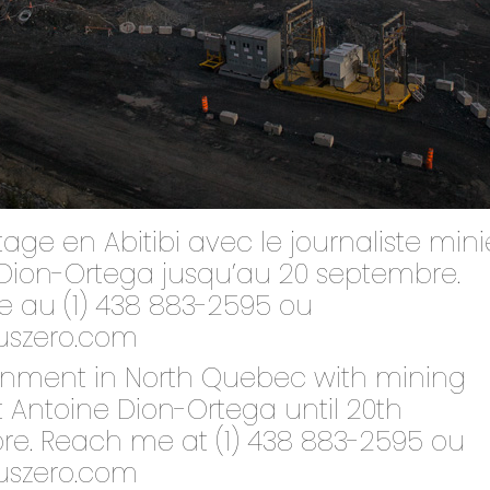
tage en Abitibi avec le journaliste mini
Dion-Ortega jusqu’au 20 septembre.
e au (1) 438 883-2595 ou
uszero.com
gnment in North Quebec with mining
st Antoine Dion-Ortega until 20th
e. Reach me at (1) 438 883-2595 ou
uszero.com