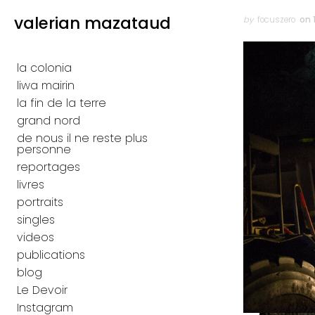
Skip to content
valerian mazataud
Author
Posted
on
by
focuszero
on 
Primary
la colonia
liwa mairin
la fin de la terre
grand nord
de nous il ne reste plus
personne
reportages
livres
portraits
singles
videos
publications
blog
Le Devoir
Instagram