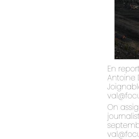
En repor
Antoine 
Joignabl
val@foc
On assi
journali
septembr
val@foc